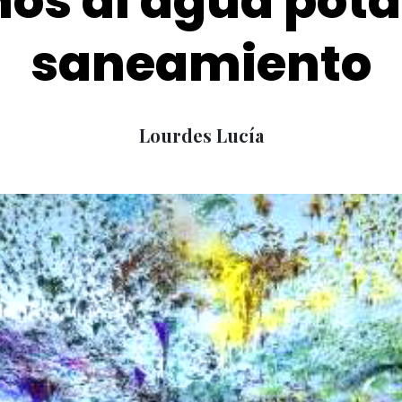
s al agua potab
saneamiento
Lourdes Lucía