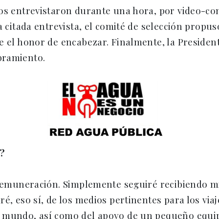
os entrevistaron durante una hora, por video-con
a citada entrevista, el comité de selección propu
e el honor de encabezar. Finalmente, la Preside
bramiento.
o?
 remuneración. Simplemente seguiré recibiendo m
é, eso sí, de los medios pertinentes para los via
 mundo, así como del apoyo de un pequeño equip