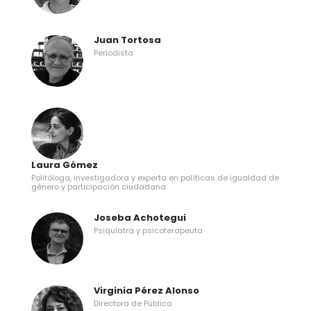
Juan Tortosa
Periodista
Laura Gómez
Politóloga, investigadora y experta en políticas de igualdad de
género y participación ciudadana
Joseba Achotegui
Psiquiatra y psicoterapeuta
Virginia Pérez Alonso
Directora de Público