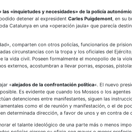
las «inquietudes y necesidades» de la policía autonómic
 podido detener al expresident
Carles Puigdemont
, en su 
toda Catalunya en una «operación jaula» que parecía destin
ad», comparten con otros policías, funcionarios de prisi
adas circunstancias con la tropa y los oficiales del Ejército,
 la vida civil. Poseen formalmente el monopolio de la viole
os externos, acostumbran a llevar porras, esposas, pistolas
ajar «
alejados de la confrontación política
«. El nuevo presi
posible. Es evidente que cuando los Mossos o los agentes 
túan detenciones entre manifestantes, siguen las instrucc
damentales como el de reunión y manifestación, o el de pod
 en determinada dirección, a favor de unos y en contra de o
ignorar el talante ideológico de una parte más o menos impo
dos policías ejercen su oficio con mayor o menor profesio