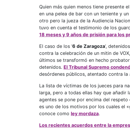
Quien más quien menos tiene presente el
en una pelea de bar con un teniente y un
otro pero la jueza de la Audiencia Nacio
tuvo en cuenta el testimonio de los guar
18 meses y 9 años de prisión para los 
El caso de los ‘
6 de Zaragoza
‘, detenid
contra la celebración de un mitin de VOX,
últimos se transformó en hecho probatori
detenidos.
El Tribunal Supremo condenó
desórdenes públicos, atentado contra la 
La lista de víctimas de los jueces para 
larga, pero a todas ellas hay que añadir l
agentes se pone por encima del respeto 
es uno de los motivos por los cuales el 
conoce como
ley mordaza
.
Los recientes acuerdos entre la empresa 