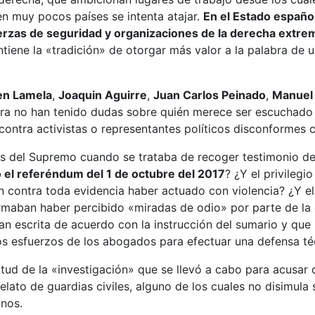
n muy pocos países se intenta atajar.
En el Estado español
uerzas de seguridad y organizaciones de la derecha extre
ntiene la «tradición» de otorgar más valor a la palabra de
n Lamela
,
Joaquin Aguirre
,
Juan Carlos Peinado
,
Manuel 
tura no han tenido dudas sobre quién merece ser escuchad
contra activistas o representantes políticos disconformes c
es del Supremo cuando se trataba de recoger testimonio de l
el referéndum del 1 de octubre del 2017
? ¿Y el privilegi
an contra toda evidencia haber actuado con violencia? ¿Y 
rmaban haber percibido «miradas de odio» por parte de la g
an escrita de acuerdo con la instrucción del sumario y que 
 los esfuerzos de los abogados para efectuar una defensa t
tud de la «investigación» que se llevó a cabo para acusar 
elato de guardias civiles, alguno de los cuales no disimula 
anos.