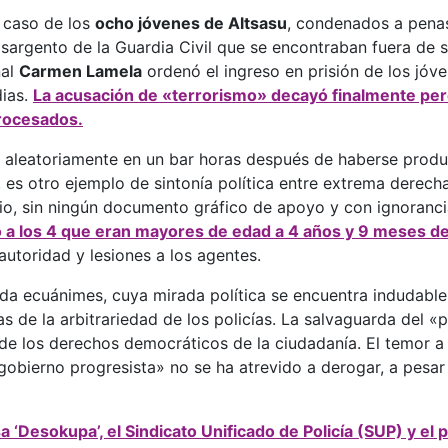
 caso de los
ocho jóvenes de Altsasu
, condenados a penas
 sargento de la Guardia Civil que se encontraban fuera de 
nal
Carmen Lamela
ordenó el ingreso en prisión de los jóve
dias.
La acusación de «terrorismo» decayó finalmente pe
procesados.
os aleatoriamente en un bar horas después de haberse prod
 es otro ejemplo de sintonía política entre extrema derecha
o, sin ningún documento gráfico de apoyo y con ignorancia
 a los 4 que eran mayores de edad a 4 años y 9 meses de
autoridad y lesiones a los agentes.
nada ecuánimes, cuya mirada política se encuentra indudab
as de la arbitrariedad de los policías. La salvaguarda del «p
de los derechos democráticos de la ciudadanía. El temor a
«gobierno progresista» no se ha atrevido a derogar, a pesar
‘Desokupa’, el Sindicato Unificado de Policía (SUP) y el 