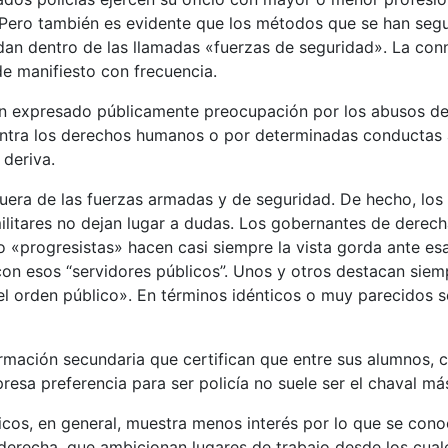
 Pero también es evidente que los métodos que se han seg
dan dentro de las llamadas «fuerzas de seguridad». La con
de manifiesto con frecuencia.
n expresado públicamente preocupación por los abusos d
 contra los derechos humanos o por determinadas conductas
 deriva.
 fuera de las fuerzas armadas y de seguridad. De hecho, lo
 militares no dejan lugar a dudas. Los gobernantes de derec
 «progresistas» hacen casi siempre la vista gorda ante es
con esos “servidores públicos”. Unos y otros destacan siem
 del orden público». En términos idénticos o muy parecidos
mación secundaria que certifican que entre sus alumnos, c
esa preferencia para ser policía no suele ser el chaval más 
ticos, en general, muestra menos interés por lo que se co
raderecha, que ambicionan lugares de trabajo desde los cual