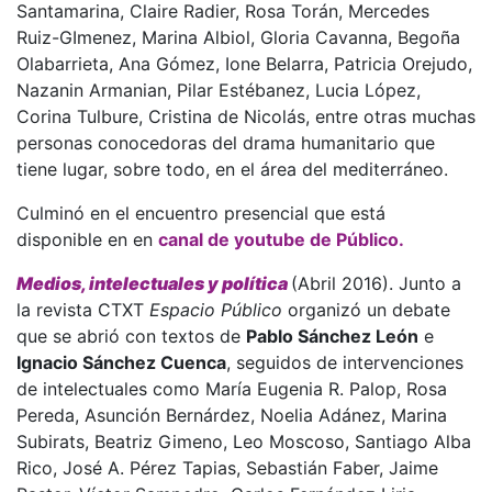
Santamarina, Claire Radier, Rosa Torán, Mercedes
Ruiz-GImenez, Marina Albiol, Gloria Cavanna, Begoña
Olabarrieta, Ana Gómez, Ione Belarra, Patricia Orejudo,
Nazanin Armanian, Pilar Estébanez, Lucia López,
Corina Tulbure, Cristina de Nicolás, entre otras muchas
personas conocedoras del drama humanitario que
tiene lugar, sobre todo, en el área del mediterráneo.
Culminó en el encuentro presencial que está
disponible en en
canal de youtube de Público.
Medios, intelectuales y política
(Abril 2016). Junto a
la revista CTXT
Espacio Público
organizó un debate
que se abrió con textos de
Pablo Sánchez León
e
Ignacio Sánchez Cuenca
, seguidos de intervenciones
de intelectuales como María Eugenia R. Palop, Rosa
Pereda, Asunción Bernárdez, Noelia Adánez, Marina
Subirats, Beatriz Gimeno, Leo Moscoso, Santiago Alba
Rico, José A. Pérez Tapias, Sebastián Faber, Jaime