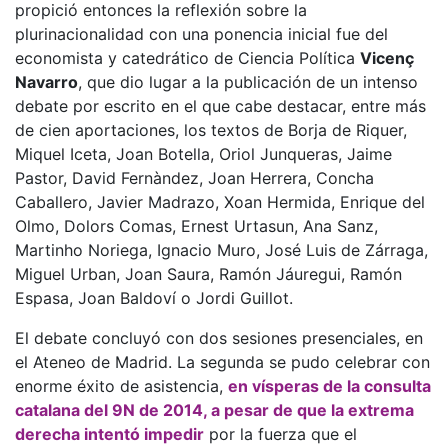
propició entonces la reflexión sobre la
plurinacionalidad con una ponencia inicial fue del
economista y catedrático de Ciencia Política
Vicenç
Navarro
, que dio lugar a la publicación de un intenso
debate por escrito en el que cabe destacar, entre más
de cien aportaciones, los textos de Borja de Riquer,
Miquel Iceta, Joan Botella, Oriol Junqueras, Jaime
Pastor, David Fernàndez, Joan Herrera, Concha
Caballero, Javier Madrazo, Xoan Hermida, Enrique del
Olmo, Dolors Comas, Ernest Urtasun, Ana Sanz,
Martinho Noriega, Ignacio Muro, José Luis de Zárraga,
Miguel Urban, Joan Saura, Ramón Jáuregui, Ramón
Espasa, Joan Baldoví o Jordi Guillot.
El debate concluyó con dos sesiones presenciales, en
el Ateneo de Madrid. La segunda se pudo celebrar con
enorme éxito de asistencia,
en vísperas de la consulta
catalana del 9N de 2014, a pesar de que la extrema
derecha intentó impedir
por la fuerza que el