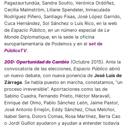
Pagazaurtundúa, Sandra Soutto, Verónica Ordóñez,
Cecilia Malmström, Liliane Spendeler, Inmaculada
Rodríguez Piñero, Santiago Fisas, José López Garrido,
Cuca Hernández, Sol Sánchez o Luis Rico, en la web
de
Espacio Público
, en un número especial de
Le
Monde Diplomatique
, en la sede la oficina
europarlamentaria de Podemos y en el
set de
PúblicoTV
.
20D: Oportunidad de Cambio
(Octubre 2015). Ante la
convocatoria de las elecciones,
Espacio Público
abrió
un nuevo debate, con nueva ponencia de
José Luis de
Zárraga
. Se había puesto en marcha, constatamos, “un
proceso irreversible”. Aportaciones como las de
Sabino Cuadra, Fernando Prieto, Héctor Maravall,
Enrique del Olmo, Pablo Sánchez León, Jaime Pastor,
José Antonio Errejón, Eddy Sánchez, Chus Melchor,
Isabel Serra, Dolors Comas, Rosa Martínez, Berta Cao
o Jordi Guillot ayudaron y ayudan a entender todavía