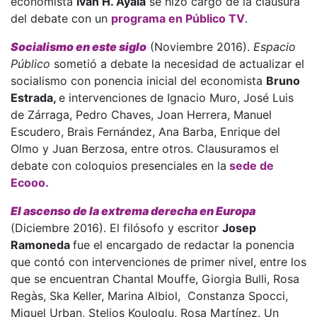
economista
Iván H. Ayala
se hizo cargo de la clausura
del debate con un
programa en Público TV
.
Socialismo en este siglo
(Noviembre 2016).
Espacio
Público
sometió a debate la necesidad de actualizar el
socialismo con ponencia inicial del economista
Bruno
Estrada,
e intervenciones de Ignacio Muro, José Luis
de Zárraga, Pedro Chaves, Joan Herrera, Manuel
Escudero, Brais Fernández, Ana Barba, Enrique del
Olmo y Juan Berzosa, entre otros. Clausuramos el
debate con coloquios presenciales en la
sede de
Ecooo.
El ascenso de la extrema derecha en Europa
(Diciembre 2016). El filósofo y escritor
Josep
Ramoneda
fue el encargado de redactar la ponencia
que contó con intervenciones de primer nivel, entre los
que se encuentran Chantal Mouffe, Giorgia Bulli, Rosa
Regàs, Ska Keller, Marina Albiol, Constanza Spocci,
Miguel Urban, Stelios Kouloglu, Rosa Martínez. Un