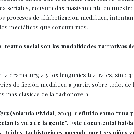
ones seriales, consumidas masivamente en nuestros
os procesos de alfabetización mediática, intentan
uctos mediáticos que consumimos.
s, teatro social son las modalidades narrativas d
la dramaturgia y los lenguajes teatrales, sino 
ies de ficción mediática a partir, sobre todo, de l
as más clásicas de la radionovela.
ders
(Yolanda Pividal, 2013), definida como “una p
an la vida de la gente”. Este documental habla d
 Unidos. La historia es narrada por tres niños y