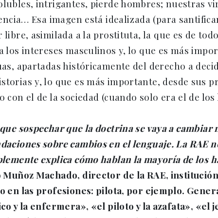
olubles, intrigantes, pierde hombres; nuestras vi
inencia… Esa imagen está idealizada (para santific
 libre, asimilada a la prostituta, la que es de to
a los intereses masculinos y, lo que es más impor
guas, apartadas históricamente del derecho a deci
storias y, lo que es más importante, desde sus pr
o con el de la sociedad (cuando solo era el de lo
que sospechar que la doctrina se vaya a cambiar 
aciones sobre cambios en el lenguaje.
La RAE no
lemente explica cómo hablan la mayoría de los h
 Muñoz Machado, director de la RAE, institución 
 en las profesiones: pilota, por ejemplo. Gene
co y la enfermera», «el piloto y la azafata», «el j