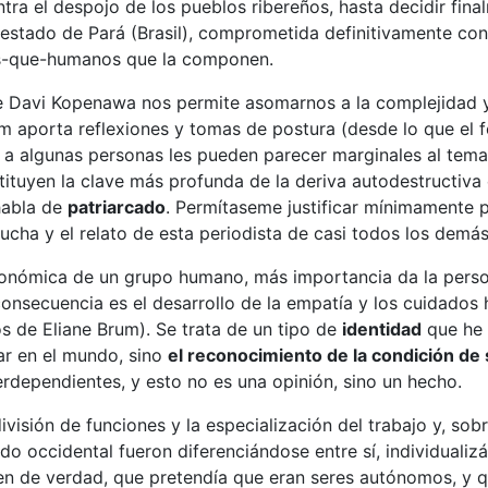
tra el despojo de los pueblos ribereños, hasta decidir fina
 estado de Pará (Brasil), comprometida definitivamente con 
s-que-humanos que la componen.
de Davi Kopenawa nos permite asomarnos a la complejidad y
m aporta reflexiones y tomas de postura (desde lo que el 
 a algunas personas les pueden parecer marginales al tema
tituyen la clave más profunda de la deriva autodestructiv
habla de
patriarcado
. Permítaseme justificar mínimamente 
 lucha y el relato de esta periodista de casi todos los dem
nómica de un grupo humano, más importancia da la persona
 consecuencia es el desarrollo de la empatía y los cuidados
 de Eliane Brum). Se trata de un tipo de
identidad
que he
ar en el mundo, sino
el reconocimiento de la condición de
rdependientes, y esto no es una opinión, sino un hecho.
visión de funciones y la especialización del trabajo y, sobr
do occidental fueron diferenciándose entre sí, individuali
men de verdad, que pretendía que eran seres autónomos, y 