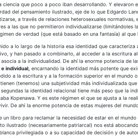
a ciencia que poco a poco iban desarrollando. Y elevaron es
rdad del pensamiento ilustrado, eje de lo que Edgardo Land
tizarse, a través de relaciones heterosexuales normativas, 
es a las que no permitieron individualizarse (limitándoles l
régimen de verdad (que está basado en una fantasía) al que
ido a lo largo de la historia esa identidad que caracteriza
ivo, y han pasado a combinarlo, al acceder a la escritura a
asocia a la individualidad. De ahí la enorme potencia de l
e individual,
encarnando la identidad más potente que exis
dido a la escritura y a la formación superior en el mundo o
ienen (tenemos) una subjetividad más individualizada que 
 segundas la identidad relacional tiene más peso que la ind
aba Kopenawa. Y es este régimen el que se ajusta a la real
vir. De ahí la enorme potencia de estas mujeres del mundo
be un libro para reclamar la necesidad de estar en el mun
ento ilustrado (necesariamente patriarcal) nos está abocand
r blanca privilegiada o a su capacidad de decisión y de aut