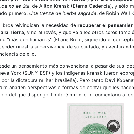
ida no es útil
, de Ailton Krenak (Eterna Cadencia), y sólo 
ado primero,
Una trenza de hierba sagrada
, de Robin Wall 
libros reivindican la necesidad de
recuperar el pensamien
a la Tierra,
y no al revés, y que ve a los otros seres tamb
mo “más que humanos” (Eliane Brum, siguiendo el concepto
ender nuestra supervivencia de su cuidado, y aventurando 
iencia de ello.
sde un pensamiento más convencional a pesar de sus ide
ueva York (SUNY-ESF) y los indígenas krenak fueron exprop
 por la dictadura militar brasileña). Pero tanto Davi Kop
rum añaden perspectivas o formas de contar que les hacen 
o del que dispongo, limitaré por ello mi comentario a los