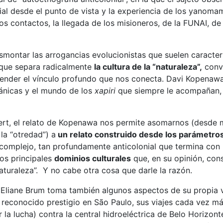
ial desde el punto de vista y la experiencia de los yanomam
os contactos, la llegada de los misioneros, de la FUNAI, de
montar las arrogancias evolucionistas que suelen caracter
o que separa radicalmente
la cultura de la “naturaleza”,
convi
ntender el vínculo profundo que nos conecta. Davi Kopenaw
mánicas y el mundo de los
xapiri
que siempre le acompañan, o
ert, el relato de Kopenawa nos permite asomarnos (desde m
la “otredad”) a
un relato construido desde los parámetros d
 complejo, tan profundamente anticolonial que termina con
los principales
dominios culturales
que, en su opinión, cons
naturaleza”. Y no cabe otra cosa que darle la razón.
 Eliane Brum toma también algunos aspectos de su propia v
 reconocido prestigio en São Paulo, sus viajes cada vez m
 la lucha) contra la central hidroeléctrica de Belo Horizonte,