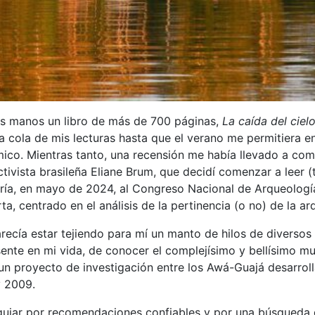
is manos un libro de más de 700 páginas,
La caída del cie
a cola de mis lecturas hasta que el verano me permitiera e
ico. Mientras tanto, una recensión me había llevado a co
tivista brasileña Eliane Brum, que decidí comenzar a leer 
varía, en mayo de 2024, al Congreso Nacional de Arqueologí
, centrado en el análisis de la pertinencia (o no) de la arq
arecía estar tejiendo para mí un manto de hilos de diversos
ente en mi vida, de conocer el complejísimo y bellísimo mu
un proyecto de investigación entre los Awá-Guajá desarrol
y 2009.
iar por recomendaciones confiables y por una búsqueda qu