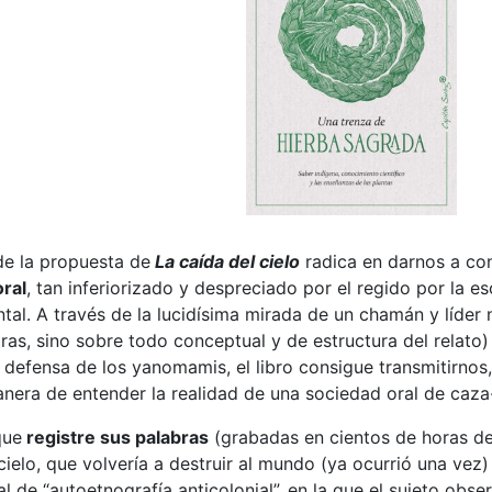
de la propuesta de
La caída del cielo
radica en darnos a con
ral
, tan inferiorizado y despreciado por el regido por la es
tal. A través de la lucidísima mirada de un chamán y líde
ras, sino sobre todo conceptual y de estructura del relato
 defensa de los yanomamis, el libro consigue transmitirnos
manera de entender la realidad de una sociedad oral de caza
que
registre sus palabras
(grabadas en cientos de horas de
cielo, que volvería a destruir al mundo (ya ocurrió una ve
onal de “autoetnografía anticolonial”, en la que el sujeto 