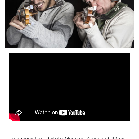
La concejal del distrito Moncloa-Aravaca (PP) se