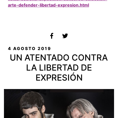
arte-defender-libertad-expresion.html
PUBLICADO
4 AGOSTO 2019
EL
UN ATENTADO CONTRA
LA LIBERTAD DE
EXPRESIÓN