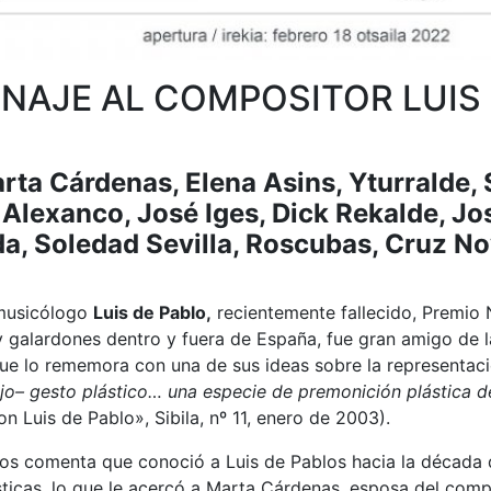
NAJE AL COMPOSITOR LUIS 
rta Cárdenas, Elena Asins, Yturralde, S
a, Alexanco, José Iges, Dick Rekalde, J
, Soledad Sevilla, Roscubas, Cruz Nov
 musicólogo
Luis de Pablo,
recientemente fallecido, Premio
 galardones dentro y fuera de España, fue gran amigo de 
que lo rememora con una de sus ideas sobre la representac
o– gesto plástico… una especie de premonición plástica de
 Luis de Pablo», Sibila, nº 11, enero de 2003).
 nos comenta que conoció a Luis de Pablos hacia la década 
ásticas, lo que le acercó a Marta Cárdenas, esposa del comp