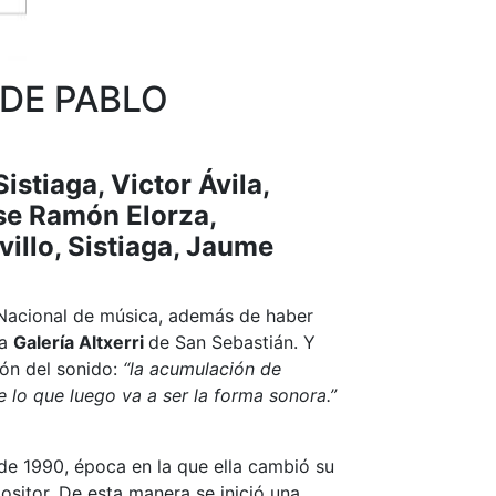
DE PABLO
istiaga, Victor Ávila,
ose Ramón Elorza,
illo, Sistiaga, Jaume
 Nacional de música, además de haber
la
Galería Altxerri
de San Sebastián. Y
ión del sonido:
“la acumulación de
 lo que luego va a ser la forma sonora.”
de 1990, época en la que ella cambió su
ositor. De esta manera se inició una