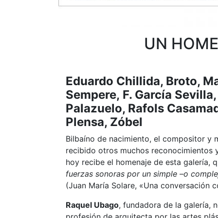
UN HOME
Eduardo Chillida, Broto, Ma
Sempere,
F. García Sevill
Palazuelo, Rafols Casamada
Plensa, Zóbel
Bilbaíno de nacimiento, el compositor y
recibido otros muchos reconocimientos y
hoy recibe el homenaje de esta galería, 
fuerzas sonoras por un simple –o complej
(Juan María Solare, «Una conversación con
Raquel Ubago
, fundadora de la galería,
profesión de arquitecta por las artes pl