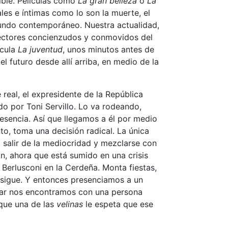
dible. Películas como
La gran belleza
o
La
es e íntimas como lo son la muerte, el
mundo contemporáneo. Nuestra actualidad,
 lectores concienzudos y conmovidos del
ícula
La juventud
, unos minutos antes de
 futuro desde allí arriba, en medio de la
 real, el expresidente de la República
ado por Toni Servillo. Lo va rodeando,
resencia. Así que llegamos a él por medio
o, toma una decisión radical. La única
 salir de la mediocridad y mezclarse con
n, ahora que está sumido en una crisis
 Berlusconi en la Cerdeña. Monta fiestas,
onsigue. Y entonces presenciamos a un
lugar nos encontramos con una persona
 que una de las
velinas
le espeta que ese