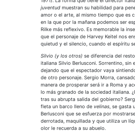
1971). La forma que tiene el director ita
juventud
muestran su habilidad para pene
amor o el arte, al mismo tiempo que es 
en la que por la mañana podemos ser e
Rilke más reflexivo. Es memorable la ins
que el personaje de Harvey Keitel nos ens
quietud y el silencio, cuando el espíritu 
Silvio (y los otros)
se diferencia del rest
italiana Silvio Berlusconi. Sorrentino, s
dejando que el espectador vaya sintiendo
de otro personaje. Sergio Morra, cansado
manera de prosperar será ir a Roma y ace
lo más granado de la sociedad italiana.
tras su abrupta salida del gobierno? Serg
fleta un barco lleno de
velinas
, se gasta 
Berlusconi que se esfuerza por mostrarse
derrotada, maquillada y que utiliza un lí
olor le recuerda a su abuelo.