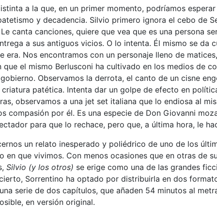
distinta a la que, en un primer momento, podríamos esperar
 patetismo y decadencia. Silvio primero ignora el cebo de
 Le canta canciones, quiere que vea que es una persona se
trega a sus antiguos vicios. O lo intenta. Él mismo se da 
ue era. Nos encontramos con un personaje lleno de matices
 que el mismo Berlusconi ha cultivado en los medios de c
gobierno. Observamos la derrota, el canto de un cisne en
riatura patética. Intenta dar un golpe de efecto en polític
as, observamos a una jet set italiana que lo endiosa al mi
os compasión por él. Es una especie de Don Giovanni mozar
tador para que lo rechace, pero que, a última hora, le hac
cernos un relato inesperado y poliédrico de uno de los últ
lo en que vivimos. Con menos ocasiones que en otras de sus
s,
Silvio (y los otros)
se erige como una de las grandes ficc
ierto, Sorrentino ha optado por distribuirla en dos formato
 una serie de dos capítulos, que añaden 54 minutos al met
osible, en versión original.