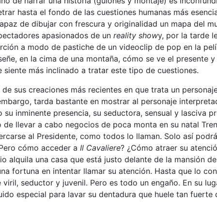
liano de narrar una historia (guiones y montaje) es inconfun
trar hasta el fondo de las cuestiones humanas más esencial
capaz de dibujar con frescura y originalidad un mapa del 
spectadores apasionados de un
reality show
y, por la tarde
erción a modo de pastiche de un videoclip de pop en la pel
eñe, en la cima de una montaña, cómo se ve el presente y el
se siente más inclinado a tratar este tipo de cuestiones.
o de sus creaciones más recientes en que trata un personaje
in embargo, tarda bastante en mostrar al personaje interpret
 su inminente presencia, su seductora, sensual y lasciva p
 de llevar a cabo negocios de poca monta en su natal Trent
rcarse al Presidente, como todos lo llaman. Solo así podrá
 ¿Pero cómo acceder a
Il Cavaliere
? ¿Cómo atraer su atenció
io alquila una casa que está justo delante de la mansión de
una fortuna en intentar llamar su atención. Hasta que lo c
 viril, seductor y juvenil. Pero es todo un engaño. En su 
quido especial para lavar su dentadura que huele tan fuerte