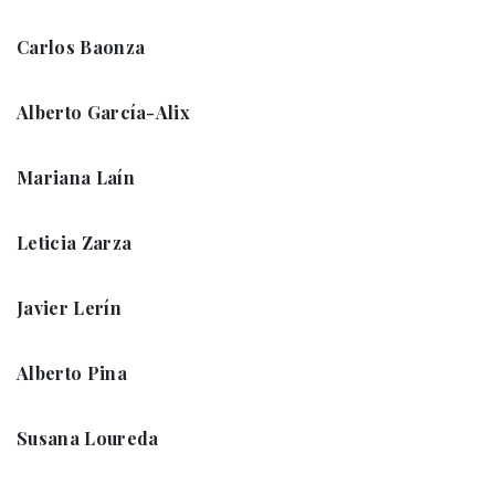
Carlos Baonza
Alberto García-Alix
Mariana Laín
Leticia Zarza
Javier Lerín
Alberto Pina
Susana Loureda