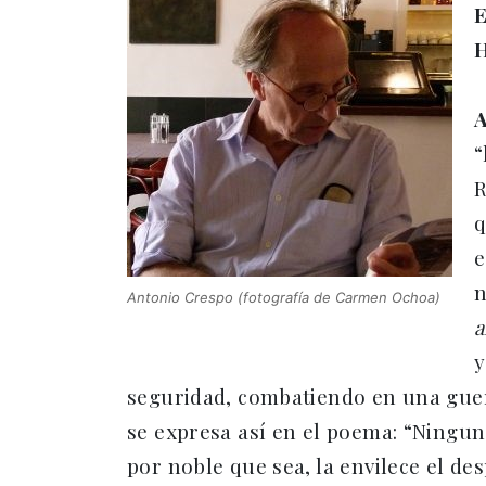
E
H
A
“
R
q
e
n
Antonio Crespo (fotografía de Carmen Ochoa)
y
seguridad, combatiendo en una guerr
se expresa así en el poema: “Ningun
por noble que sea, la envilece el des