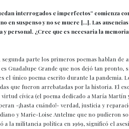
uedan interrogados e imperfectos” comienza con 
 uno en suspenso y no se muere […]. Las ausenci
a y personal. ¿Cree que es necesaria la memoria
ta segunda parte los primeros poemas hablan de a
a es Guadalupe Grande que nos dejó tan pronto, 
es el único poema escrito durante la pandemia. L
idas que fueron arrebatadas por la historia. El es
 virtud cívica (el poema dedicado a María Martín 
peran -¡hasta cuándo!- verdad, justicia y reparac
diano y Marie-Loise Antelme que no pudieron sobr
ó a la militancia política en 1969, significó el a