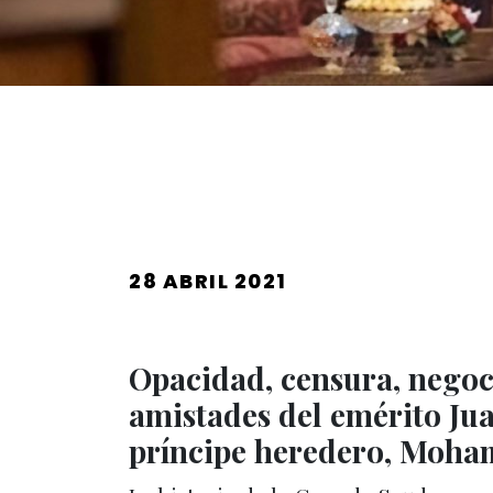
PUBLICADO
28 ABRIL 2021
EL
Opacidad, censura, negoci
amistades del emérito Jua
príncipe heredero, Mohame