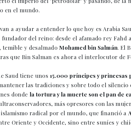
erto el imperio del ‘petrodólar’ y pasando, de la
o en el mundo.
van a ayudar a entender lo que hoy es Arabia Sau
l fundador del reino: desde el afamado rey Fahd a
en, temible y desalmado
Mohamed bin Salmán
. El
s que Bin Salman es ahora el interlocutor de Feli
de Saud tiene unos
15.000 príncipes y princesas
antener las tradiciones y sobre todo el silencio
iones donde
la tortura y la muerte son el pan de c
 ultraconservadores, más opresores con las muje
 islamismo radical por el mundo, que financió a
entre Oriente y Occidente, sino entre suníes y chií