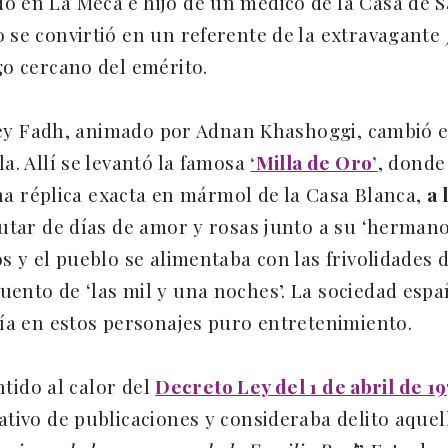
do en La Meca e hijo de un médico de la Casa de 
 se convirtió en un referente de la extravagante
o cercano del emérito.
 rey Fadh, animado por Adnan Khashoggi, cambió en
a. Allí se levantó la famosa
‘Milla de Oro’
, donde
una réplica exacta en mármol de la Casa Blanca,
a 
utar de días de amor y rosas junto a su ‘hermano
 y el pueblo se alimentaba con las frivolidades d
nto de ‘las mil y una noches’. La sociedad espa
ía en estos personajes puro entretenimiento.
ntido al calor del
Decreto Ley del 1 de abril de 1
tivo de publicaciones y consideraba delito aquell