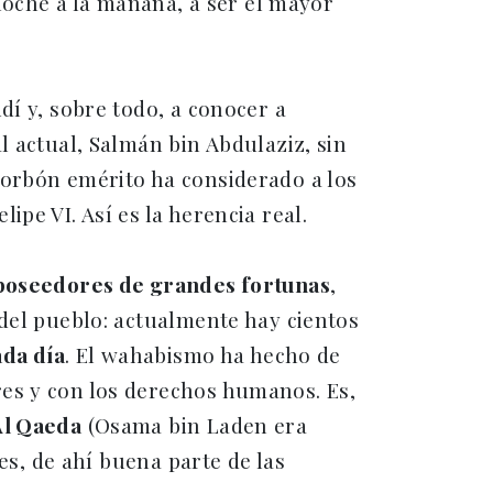
 noche a la mañana, a ser el mayor
dí y, sobre todo, a conocer a
l actual, Salmán bin Abdulaziz, sin
 Borbón emérito ha considerado a los
pe VI. Así es la herencia real.
 poseedores de grandes fortunas
,
 del pueblo: actualmente hay cientos
ada día
. El wahabismo ha hecho de
res y con los derechos humanos. Es,
Al Qaeda
(Osama bin Laden era
es, de ahí buena parte de las