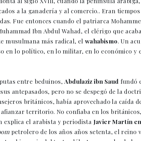
monta al siglo XVIII, cuando la península arábiga,
ados a la ganadería y al comercio.. Eran tiempo
adas. Fue entonces cuando el patriarca Mohammed
 Muhammad Ibn Abdul Wahad, el clérigo que acabar
ente musulmana más radical, el
wahabismo
. Un acu
en lo político, en lo militar, en lo económico y e
isputas entre beduinos,
Abdulaziz ibn Saud
fundó e
sus antepasados, pero no se despegó de la doctri
sejeros británicos, había aprovechado la caída d
ianzar territorio. No confiaba en los británicos,
 explica el arabista y periodista
Javier Martín en
oom
petrolero de los años años setenta, el reino 