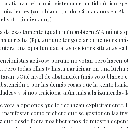
para afianzar el propio sistema de partido único P
 equivalentes (voto blanco, nulo, Ciudadanos en Bla
 el voto «indignado»).
os da exactamente igual quién gobierne? A mí ni si
ma derecha (Pp), aunque tengo claro que no es más 
iquiera una oportunidad a las opciones situadas «a 
tencionistas activos» porque no votan pero hacen o
. Pero todas ellas (y hasta participar en una luch
otaran. ¿Qué nivel de abstención (más voto blanco e
a abstención o por las demás cosas que la gente harí
dades» y si nos traiciona «aún más a la izquierda» 
 se vota a opciones que lo rechazan explícitamente.
ra manifestar cómo prefiere que se gestionen las ins
 vez que desde fuera nos liberamos de nuestra depe