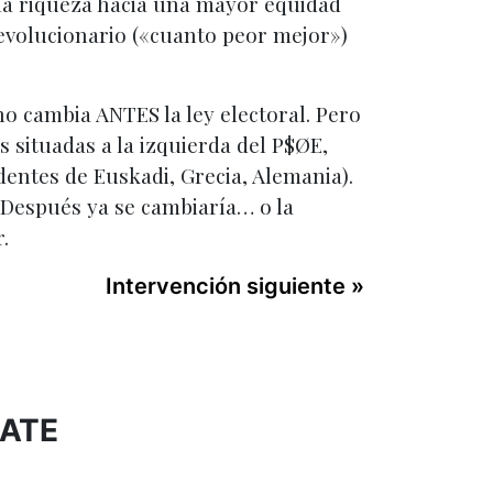
 la riqueza hacia una mayor equidad
revolucionario («cuanto peor mejor»)
 no cambia ANTES la ley electoral. Pero
s situadas a la izquierda del P$ØE,
dentes de Euskadi, Grecia, Alemania).
. Después ya se cambiaría… o la
.
Intervención siguiente »
BATE