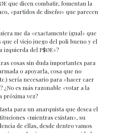
p$ØE que dicen combatir, fomentan la
nco, «partidos de diseño» que parecen
quiera me da «exactamente igual» que
que el viejo juego del poli bueno y el
la izquierda del P$ØE»?
tras cosas sin duda importantes para
a armada o apoyarla, cosa que no
tc.) sería necesario para «hacer caer
a? ¿No es más razonable «votar a la
la próxima vez?
 Hasta para un anarquista que desea el
tituciones «mientras existan», su
ndencia de ellas, desde dentro vamos