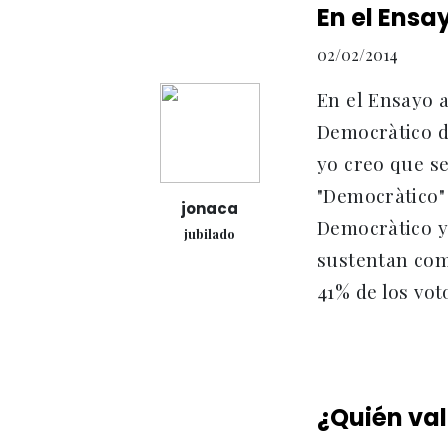
En el Ensa
02/02/2014
En el Ensayo a
Democràtico d
yo creo que se
"Democràtico"
jonaca
Democràtico y
jubilado
sustentan com
41% de los vot
¿Quién val