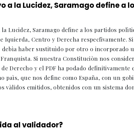
yo a la Lucidez, Saramago define a l
 la Lucidez, Saramago define a los partidos polì
e Iquierda, Centro y Derecha respecfivamente. Si
 debìa haber sustituìdo por otro o incorporado u
 Franquista. Si nuestra Constituciòn nos conside
 de Derecho y el PDF ha podado definitivamente 
o paìs, que nos define como España, con un gobi
os vàlidos emitidos, obtenidos con un sistema don
ida al validador?