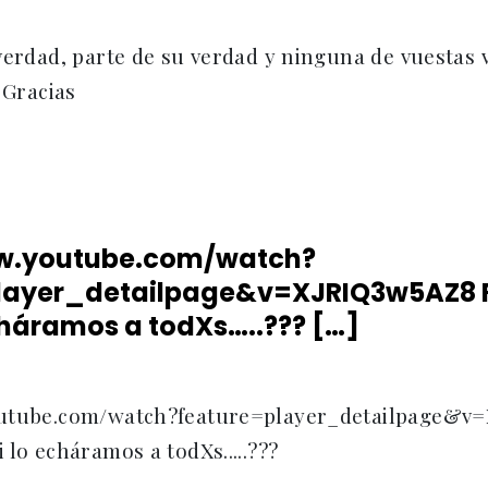
verdad, parte de su verdad y ninguna de vuestas v
 Gracias
w.youtube.com/watch?
layer_detailpage&v=XJRIQ3w5AZ8 
echáramos a todXs…..??? […]
outube.com/watch?feature=player_detailpage&
 lo echáramos a todXs.....???