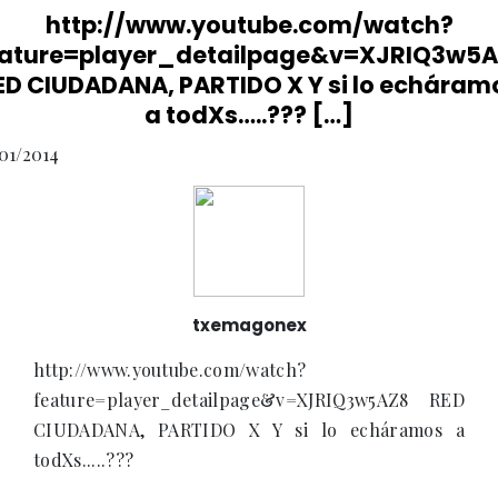
http://www.youtube.com/watch?
eature=player_detailpage&v=XJRIQ3w5A
ED CIUDADANA, PARTIDO X Y si lo echáram
a todXs…..??? […]
01/2014
txemagonex
http://www.youtube.com/watch?
feature=player_detailpage&v=XJRIQ3w5AZ8 RED
CIUDADANA, PARTIDO X Y si lo echáramos a
todXs.....???