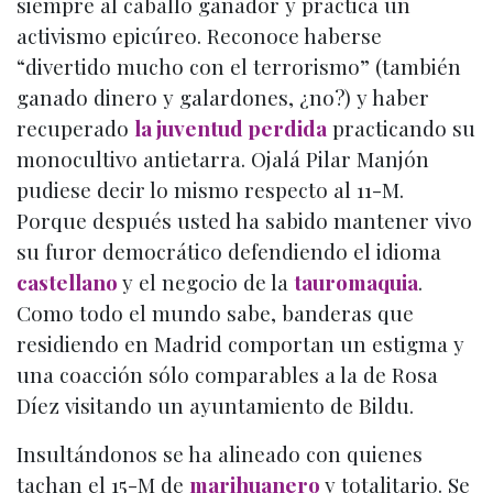
siempre al caballo ganador y practica un
activismo epicúreo. Reconoce haberse
“divertido mucho con el terrorismo” (también
ganado dinero y galardones, ¿no?) y haber
recuperado
la juventud perdida
practicando su
monocultivo antietarra. Ojalá Pilar Manjón
pudiese decir lo mismo respecto al 11-M.
Porque después usted ha sabido mantener vivo
su furor democrático defendiendo el idioma
castellano
y el negocio de la
tauromaquia
.
Como todo el mundo sabe, banderas que
residiendo en Madrid comportan un estigma y
una coacción sólo comparables a la de Rosa
Díez visitando un ayuntamiento de Bildu.
Insultándonos se ha alineado con quienes
tachan el 15-M de
marihuanero
y totalitario. Se