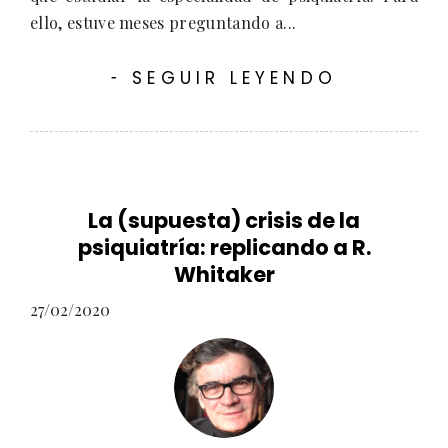
ello, estuve meses preguntando a...
SEGUIR LEYENDO
-
La (supuesta) crisis de la
psiquiatría: replicando a R.
Whitaker
27/02/2020