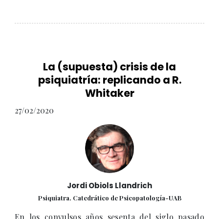
La (supuesta) crisis de la
psiquiatría: replicando a R.
Whitaker
27/02/2020
Jordi Obiols Llandrich
Psiquiatra. Catedrático de Psicopatología-UAB
En los convulsos años sesenta del siglo pasado