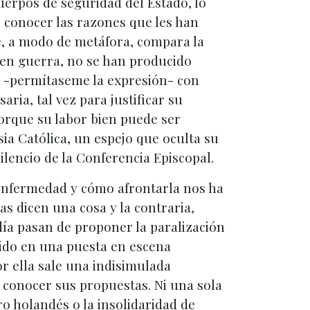
cuerpos de seguridad del Estado, lo
 conocer las razones que les han
que, a modo de metáfora, compara la
 en guerra, no se han producido
e -permítaseme la expresión- con
aria, tal vez para justificar su
orque su labor bien puede ser
esia Católica, un espejo que oculta su
lencio de la Conferencia Episcopal.
enfermedad y cómo afrontarla nos ha
as dicen una cosa y la contraria,
día pasan de proponer la paralización
luido en una puesta en escena
or ella sale una indisimulada
 conocer sus propuestas. Ni una sola
o holandés o la insolidaridad de