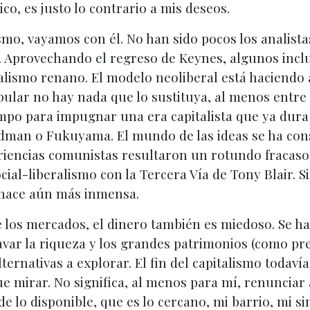
co, es justo lo contrario a mis deseos.
o, vayamos con él. No han sido pocos los analistas 
n. Aprovechando el regreso de Keynes, algunos inclus
ismo renano. El modelo neoliberal está haciendo agu
ular no hay nada que lo sustituya, al menos entre 
mpo para impugnar una era capitalista que ya dura
man o Fukuyama. El mundo de las ideas se ha const
eriencias comunistas resultaron un rotundo fracaso
ocial-liberalismo con la Tercera Vía de Tony Blair.
se hace aún más inmensa.
los mercados, el dinero también es miedoso. Se ha
avar la riqueza y los grandes patrimonios (como pr
rnativas a explorar. El fin del capitalismo todavía
e mirar. No significa, al menos para mí, renunciar 
e lo disponible, que es lo cercano, mi barrio, mi si