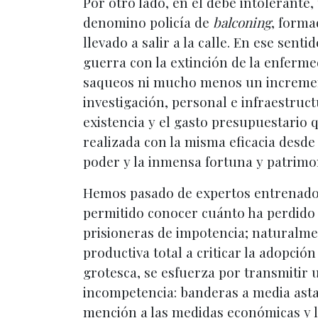
Por otro lado, en el debe intolerante
denomino policía de
balconing
, forma
llevado a salir a la calle. En ese sen
guerra con la extinción de la enferm
saqueos ni mucho menos un increment
investigación, personal e infraestructu
existencia y el gasto presupuestario
realizada con la misma eficacia desde 
poder y la inmensa fortuna y patrimo
Hemos pasado de expertos entrenador
permitido conocer cuánto ha perdido l
prisioneras de impotencia; naturalmen
productiva total a criticar la adopci
grotesca, se esfuerza por transmitir 
incompetencia: banderas a media asta
mención a las medidas económicas y la