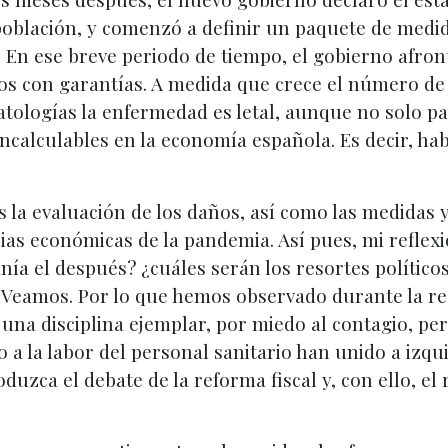
población, y comenzó a definir un paquete de medi
a. En ese breve periodo de tiempo, el gobierno afr
 con garantías. A medida que crece el número de fa
tologías la enfermedad es letal, aunque no solo par
incalculables en la economía española. Es decir, h
 la evaluación de los daños, así como las medida
as económicas de la pandemia. Así pues, mi reflexi
anía el después? ¿cuáles serán los resortes políti
o? Veamos. Por lo que hemos observado durante la re
una disciplina ejemplar, por miedo al contagio, pe
 a la labor del personal sanitario han unido a izqu
uzca el debate de la reforma fiscal y, con ello, el 