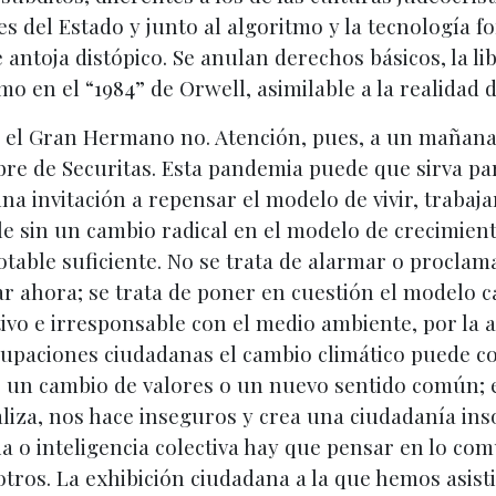
es del Estado y junto al algoritmo y la tecnología 
 antoja distópico. Se anulan derechos básicos, la li
omo en el “1984” de Orwell, asimilable a la realidad 
, el Gran Hermano no. Atención, pues, a un mañana d
bre de Securitas. Esta pandemia puede que sirva pa
na invitación a repensar el modelo de vivir, trabaj
ble sin un cambio radical en el modelo de crecimien
otable suficiente. No se trata de alarmar o proclama
 ahora; se trata de poner en cuestión el modelo cap
ctivo e irresponsable con el medio ambiente, por la
cupaciones ciudadanas el cambio climático puede co
 un cambio de valores o un nuevo sentido común; el
aliza, nos hace inseguros y crea una ciudadanía inso
 o inteligencia colectiva hay que pensar en lo común
tros. La exhibición ciudadana a la que hemos asisti