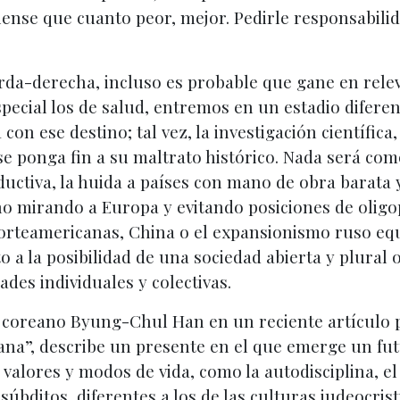
ense que cuanto peor, mejor. Pedirle responsabili
da-derecha, incluso es probable que gane en releva
especial los de salud, entremos en un estadio difere
on ese destino; tal vez, la investigación científica
se ponga fin a su maltrato histórico. Nada será com
ductiva, la huida a países con mano de obra barata
no mirando a Europa y evitando posiciones de oligo
orteamericanas, China o el expansionismo ruso equi
o a la posibilidad de una sociedad abierta y plural
des individuales y colectivas.
o coreano Byung-Chul Han en un reciente artículo pu
na”, describe un presente en el que emerge un futu
e valores y modos de vida, como la autodisciplina, e
 súbditos, diferentes a los de las culturas judeocri