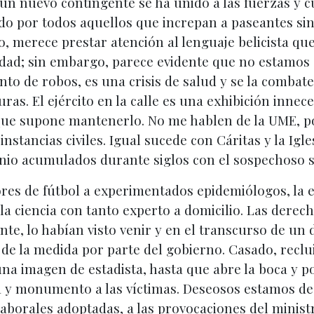
, un nuevo contingente se ha unido a las fuerzas y 
do por todos aquellos que increpan a paseantes sin
tido, merece prestar atención al lenguaje belicista 
edad; sin embargo, parece evidente que no estamos
o de robos, es una crisis de salud y se la combat
ras. El ejército en la calle es una exhibición inneces
 que supone mantenerlo. No me hablen de la UME, p
instancias civiles. Igual sucede con Cáritas y la Igl
nio acumulados durante siglos con el sospechoso si
es de fútbol a experimentados epidemiólogos, la 
a ciencia con tanto experto a domicilio. Las derech
te, lo habían visto venir y en el transcurso de un 
ón de la medida por parte del gobierno. Casado, rec
una imagen de estadista, hasta que abre la boca y p
 y monumento a las víctimas. Deseosos estamos de
borales adoptadas, a las provocaciones del ministr