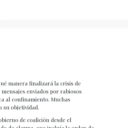
é manera finalizará la crisis de
 y mensajes enviados por rabiosos
ca al confinamiento. Muchas
 su objetividad.
bierno de coalición desde el
do de alarma, que incluía la orden de