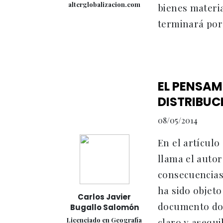
alterglobalizacion.com
bienes materi
terminará por 
EL PENSAM
DISTRIBUC
08/05/2014
En el artículo
llama el autor
consecuencias
ha sido objeto
Carlos Javier
documento don
Bugallo Salomón
Licenciado en Geografía
claro y asequ