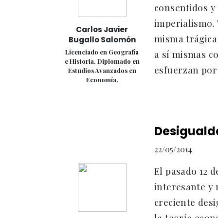
consentidos y 
imperialismo.
Carlos Javier
misma trágica
Bugallo Salomón
Licenciado en Geografía
a sí mismas co
e Historia. Diplomado en
esfuerzan por 
Estudios Avanzados en
Economía.
Desiguald
22/05/2014
El pasado 12 d
interesante y 
creciente desi
la teoría econ