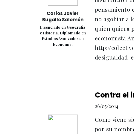
pensamiento e
Carlos Javier
no agobiar a l
Bugallo Salomón
Licenciado en Geografía
quien quiera p
e Historia. Diplomado en
economista Ant
Estudios Avanzados en
Economía.
http://colect
desigualdad-ec
Contra el 
26/05/2014
Como viene sie
por su nombre