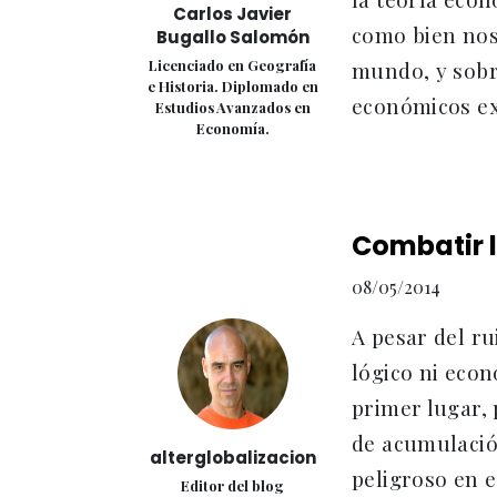
Carlos Javier
como bien nos
Bugallo Salomón
Licenciado en Geografía
mundo, y sobr
e Historia. Diplomado en
económicos exc
Estudios Avanzados en
Economía.
Combatir l
08/05/2014
A pesar del r
lógico ni econ
primer lugar,
de acumulación
alterglobalizacion
peligroso en 
Editor del blog