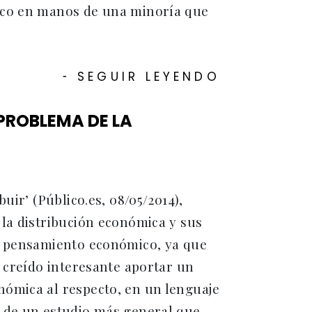
mico en manos de una minoría que
SEGUIR LEYENDO
-
 PROBLEMA DE LA
uir’ (Público.es, 08/05/2014),
 la distribución económica y sus
el pensamiento económico, ya que
e creído interesante aportar un
nómica al respecto, en un lenguaje
e de un estudio más general que