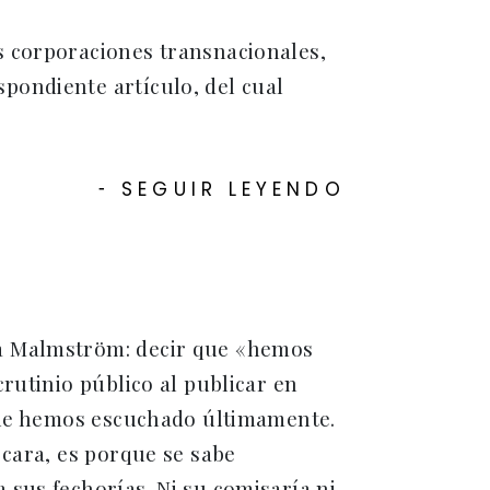
s corporaciones transnacionales,
pondiente artículo, del cual
SEGUIR LEYENDO
-
ia Malmström: decir que «hemos
rutinio público al publicar en
 que hemos escuchado últimamente.
 cara, es porque se sabe
sus fechorías. Ni su comisaría ni