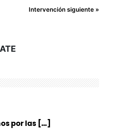
Intervención siguiente »
BATE
s por las […]