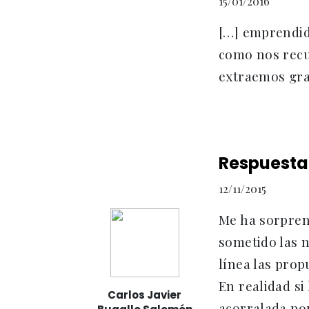
15/01/2016
[…] emprendid
como nos recu
extraemos gra
Respuesta
12/11/2015
Me ha sorpren
sometido las n
línea las pro
En realidad si
Carlos Javier
acorralada por