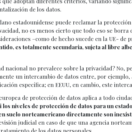
 que adoptan diferentes criterios, variando signifi
talización de los datos.
adano estadounidense puede reclamar la protección
vacidad, no es menos cierto que todo eso se borra 
onsideraciones –como de hecho sucede en la UE- de 
entido, es totalmente secundaria, sujeta al libre a
ad nacional no prevalece sobre la privacidad? No, p
nte un intercambio de datos entre, por ejemplo, au
ficación específica; en EEUU, en cambio, este interca
 europea de protección de datos aplica a todo ciudad
i los niveles de protección de datos para un estad
 en suelo norteamericano directamente son inexis
evisión judicial en caso de que una agencia nortea
tratamiento de los datos personales.