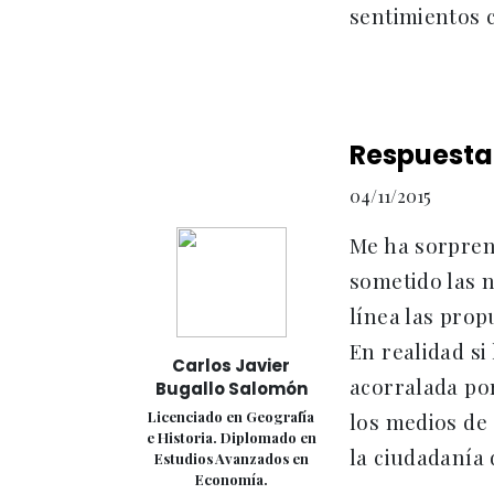
sentimientos c
Respuesta
04/11/2015
Me ha sorpren
sometido las n
línea las pro
En realidad si
Carlos Javier
acorralada por
Bugallo Salomón
Licenciado en Geografía
los medios de
e Historia. Diplomado en
la ciudadanía 
Estudios Avanzados en
Economía.