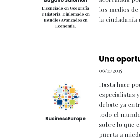
Bugallo Salomón
Licenciado en Geografía
los medios de
e Historia. Diplomado en
la ciudadanía 
Estudios Avanzados en
Economía.
Una oport
06/11/2015
Hasta hace poc
especialistas 
debate ya ent
todo el mundo
BusinessEurope
sobre lo que e
puerta a mied