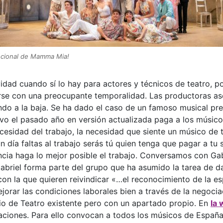
ocional de Mamma Mia!
idad cuando sí lo hay para actores y técnicos de teatro, po
erse con una preocupante temporalidad. Las productoras as
ando a la baja. Se ha dado el caso de un famoso musical p
vo el pasado año en versión actualizada paga a los músico
esidad del trabajo, la necesidad que siente un músico de 
 día faltas al trabajo serás tú quien tenga que pagar a tu
cia haga lo mejor posible el trabajo. Conversamos con Gabri
Gabriel forma parte del grupo que ha asumido la tarea de 
n la que quieren reivindicar «…el reconocimiento de la esp
ejorar las condiciones laborales bien a través de la negoci
nio de Teatro existente pero con un apartado propio. En
la 
caciones. Para ello convocan a todos los músicos de España