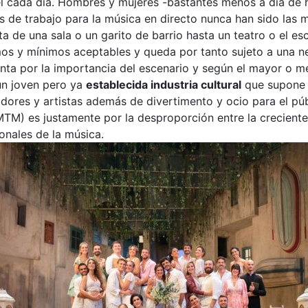
 él cada día. Hombres y mujeres -bastantes menos a día d
es de trabajo para la música en directo nunca han sido las
a de una sala o un garito de barrio hasta un teatro o el es
os y mínimos aceptables y queda por tanto sujeto a una n
nta por la importancia del escenario y según el mayor o me
ún joven pero ya
establecida industria cultural
que supone s
dores y artistas además de divertimento y ocio para el púb
TM) es justamente por la desproporción entre la creciente 
onales de la música.