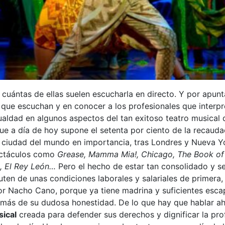
 cuántas de ellas suelen escucharla en directo. Y por apun
 que escuchan y en conocer a los profesionales que interp
aldad en algunos aspectos del tan exitoso teatro musical 
e a día de hoy supone el setenta por ciento de la recaudaci
ra ciudad del mundo en importancia, tras Londres y Nueva 
pectáculos como
Grease, Mamma Mia!, Chicago, The Book of 
n, El Rey León…
Pero el hecho de estar tan consolidado y ser
ruten de unas condiciones laborales y salariales de primera
r Nacho Cano, porque ya tiene madrina y suficientes esca
emás de su dudosa honestidad. De lo que hay que hablar a
ical
creada para defender sus derechos y dignificar la pro