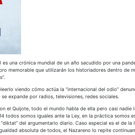
1) es una crónica mundial de un año sacudido por una pand
libro memorable que utilizarán los historiadores dentro de 
es”.
 releerlo viendo cómo actúa la “internacional del odio” den
 se expande por radios, televisiones, redes sociales.
n el Quijote, todo el mundo habla de ella pero casi nadie
4 todos somos iguales ante la Ley, en la práctica somos e
diktat” del argumentario diario. Caso especial es el de la I
gualdad absoluta de todos, el Nazareno lo repite continuam