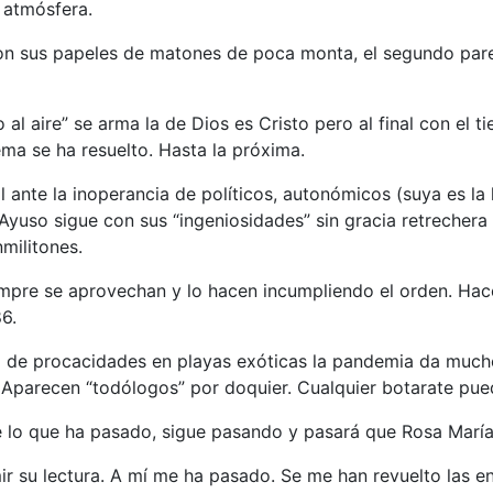
 atmósfera.
n sus papeles de matones de poca monta, el segundo parec
al aire” se arma la de Dios es Cristo pero al final con el 
ema se ha resuelto. Hasta la próxima.
 ante la inoperancia de políticos, autonómicos (suya es la l
…) Ayuso sigue con sus “ingeniosidades” sin gracia retrecher
nmilitones.
iempre se aprovechan y lo hacen incumpliendo el orden. Ha
6.
a de procacidades en playas exóticas la pandemia da mucho
 Aparecen “todólogos” por doquier. Cualquier botarate pue
ble lo que ha pasado, sigue pasando y pasará que Rosa María
r su lectura. A mí me ha pasado. Se me han revuelto las en