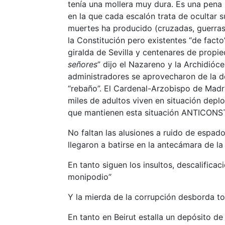
tenía una mollera muy dura. Es una pena 
en la que cada escalón trata de ocultar
muertes ha producido (cruzadas, guerras 
la Constitución pero existentes “de fac
giralda de Sevilla y centenares de prop
señores
” dijo el Nazareno y la Archidióc
administradores se aprovecharon de la de
“rebaño”. El Cardenal-Arzobispo de Madri
miles de adultos viven en situación depl
que mantienen esta situación ANTICONST
No faltan las alusiones a ruido de espad
llegaron a batirse en la antecámara de la 
En tanto siguen los insultos, descalific
monipodio”
Y la mierda de la corrupción desborda t
En tanto en Beirut estalla un depósito 