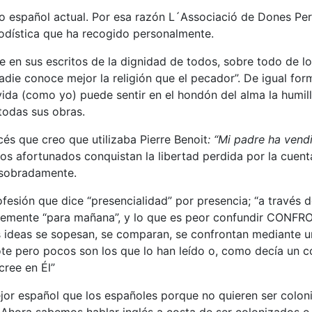
mo español actual. Por esa razón L´Associació de Dones Pe
iodística que ha recogido personalmente.
e en sus escritos de la dignidad de todos, sobre todo de 
adie conoce mejor la religión que el pecador”. De igual fo
 vida (como yo) puede sentir en el hondón del alma la humil
todas sus obras.
cés que creo que utilizaba Pierre Benoit
:
“Mi padre ha vend
hos afortunados conquistan la libertad perdida por la cuent
 sobradamente.
fesión que dice “presencialidad” por presencia; “a través d
plemente “para mañana”, y lo que es peor confundir CONF
ideas se sopesan, se comparan, se confrontan mediante un
te pero pocos son los que lo han leído o, como decía un c
cree en Él”
jor español que los españoles porque no quieren ser colo
hora sabemos hablar inglés a costa de ser colonizados e in