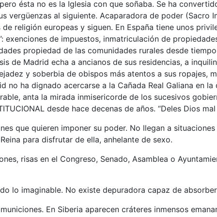
pero ésta no es la Iglesia con que soñaba. Se ha convertido
 sus vergüenzas al siguiente. Acaparadora de poder (Sacro
de religión europeas y siguen. En España tiene unos privil
to”: exenciones de impuestos, inmatriculación de propieda
iedades propiedad de las comunidades rurales desde tiemp
esis de Madrid echa a ancianos de sus residencias, a inqui
jadez y soberbia de obispos más atentos a sus ropajes, ma
d no ha dignado acercarse a la Cañada Real Galiana en la 
orable, anta la mirada inmisericorde de los sucesivos gobi
ITUCIONAL desde hace decenas de años. “Deles Dios mal 
ones que quieren imponer su poder. No llegan a situaciones
Reina para disfrutar de ella, anhelante de sexo.
aciones, risas en el Congreso, Senado, Asamblea o Ayuntamie
odo lo imaginable. No existe depuradora capaz de absorbe
de municiones. En Siberia aparecen cráteres inmensos eman