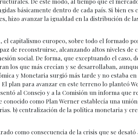
structurales. De este modo, al tiempo que el merca
ngidas básicamente dentro de cada país. Si bien es c
s, hizo avanzar la igualdad en la distribución de l
, el capitalismo europeo, sobre todo el formado por
az de reconstruirse, alcanzando altos niveles de 
ión social. De forma, que exceptuando el caso, de 
 eran los que más crecían y se desarrollaban, aunq
mica y Monetaria surgió más tarde y no estaba en p
 El plan para avanzar en este terreno lo planteó W
sentó al Consejo y a la Comisión un informa que r
conocido como Plan Werner establecía una unión en
as. b) centralización de la política monetaria y cred
rado como consecuencia de la crisis que se desató a