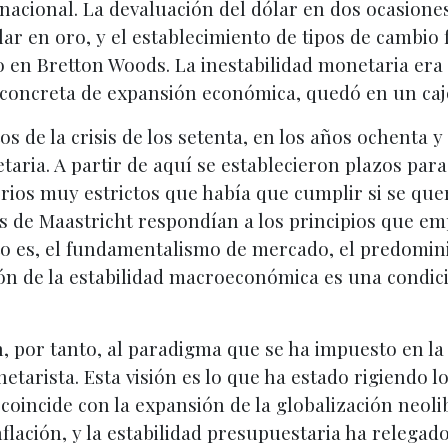
acional. La devaluación del dólar en dos ocasiones 
lar en oro, y el establecimiento de tipos de cambio 
o en Bretton Woods. La inestabilidad monetaria era
 concreta de expansión económica, quedó en un caj
 de la crisis de los setenta, en los años ochenta 
aria. A partir de aquí se establecieron plazos par
ios muy estrictos que había que cumplir si se quer
s de Maastricht respondían a los principios que e
o es, el fundamentalismo de mercado, el predominio
ón de la estabilidad macroeconómica es una condic
, por tanto, al paradigma que se ha impuesto en la e
tarista. Esta visión es lo que ha estado rigiendo l
incide con la expansión de la globalización neolibe
nflación, y la estabilidad presupuestaria ha relegad