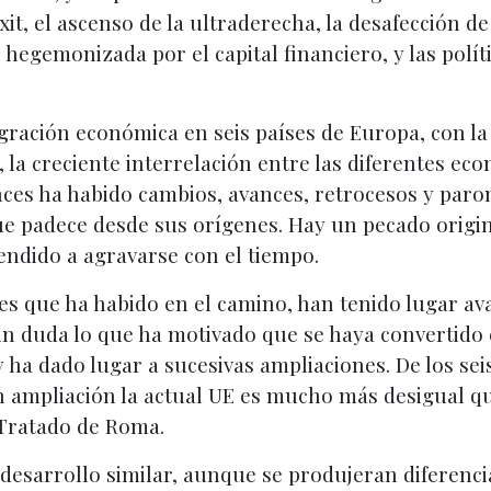
exit, el ascenso de la ultraderecha, la desafección d
, hegemonizada por el capital financiero, y las polí
tegración económica en seis países de Europa, con 
 la creciente interrelación entre las diferentes eco
ces ha habido cambios, avances, retrocesos y paron
que padece desde sus orígenes. Hay un pecado origi
endido a agravarse con el tiempo.
ades que ha habido en el camino, han tenido lugar a
 sin duda lo que ha motivado que se haya convertid
 ha dado lugar a sucesivas ampliaciones. De los seis 
n ampliación la actual UE es mucho más desigual qu
Tratado de Roma.
desarrollo similar, aunque se produjeran diferenci