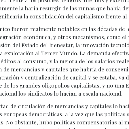
peo frente a los posibles peligros internos y exter
mente la haría resurgir de las ruinas que había dej
nificaría la consolidación del capitalismo frente al
co fueron realmente notables en las décadas de los
ntegración económica, y otros mecanismos, como el
sión del Estado del bienestar, la innovación tecnol
 la explotación al Tercer Mundo. La demanda efecti
éditos al consumo, y la mejora de los salarios reales
ón de mercancías y capitales que habría de conseguir
ración y centralización de capital y se estaba, ya 
de los grandes oligopolios capitalistas, y no una 
acional los sindicatos lo hacían a escala nacional.
rtad de circulación de mercancías y capitales lo ha
s europeas democráticas, a la vez que las políticas s
. No obstante, hubo políticas compensatorias al m