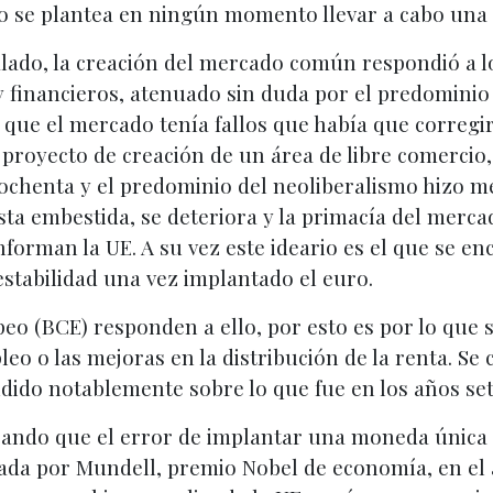
no se plantea en ningún momento llevar a cabo una p
ado, la creación del mercado común respondió a l
 financieros, atenuado sin duda por el predominio 
e que el mercado tenía fallos que había que corregir
 proyecto de creación de un área de libre comercio
ochenta y el predominio del neoliberalismo hizo me
esta embestida, se deteriora y la primacía del mer
forman la UE. A su vez este ideario es el que se en
estabilidad una vez implantado el euro.
eo (BCE) responden a ello, por esto es por lo que 
pleo o las mejoras en la distribución de la renta. S
endido notablemente sobre lo que fue en los años se
eando que el error de implantar una moneda única 
da por Mundell, premio Nobel de economía, en el añ