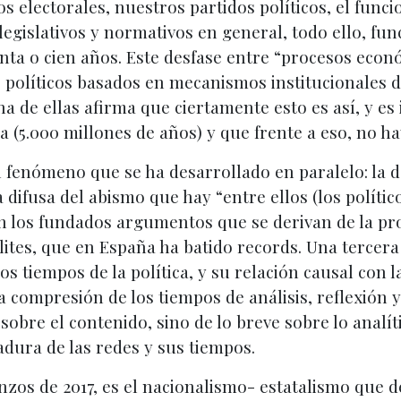
s electorales, nuestros partidos políticos, el fun
 legislativos y normativos en general, todo ello, 
enta o cien años. Este desfase entre “procesos eco
s políticos basados en mecanismos institucionales d
 de ellas afirma que ciertamente esto es así, y es 
a (5.000 millones de años) y que frente a eso, no h
 fenómeno que se ha desarrollado en paralelo: la 
a difusa del abismo que hay “entre ellos (los políti
con los fundados argumentos que se derivan de la pr
lites, que en España ha batido records. Una tercera
s tiempos de la política, y su relación causal con l
a compresión de los tiempos de análisis, reflexión y
sobre el contenido, sino de lo breve sobre lo analíti
adura de las redes y sus tiempos.
enzos de 2017, es el nacionalismo- estatalismo que