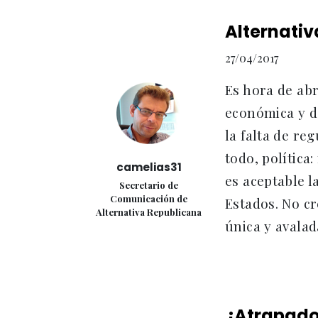
Alternativ
27/04/2017
Es hora de abri
económica y de
la falta de re
todo, polític
camelias31
es aceptable l
Secretario de
Comunicación de
Estados. No cr
Alternativa Republicana
única y avalada
¿Atrapados