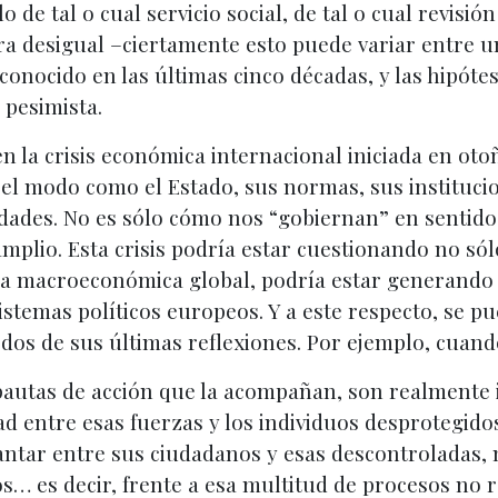
o de tal o cual servicio social, de tal o cual revis
ra desigual –ciertamente esto puede variar entre un
conocido en las últimas cinco décadas, y las hipóte
 pesimista.
n la crisis económica internacional iniciada en oto
el modo como el Estado, sus normas, sus institucione
ades. No es sólo cómo nos “gobiernan” en sentido i
plio. Esta crisis podría estar cuestionando no sólo 
ca macroeconómica global, podría estar generando l
sistemas políticos europeos. Y a este respecto, se p
 dos de sus últimas reflexiones. Por ejemplo, cuan
autas de acción que la acompañan, son realmente in
d entre esas fuerzas y los individuos desprotegido
antar entre sus ciudadanos y esas descontroladas, 
… es decir, frente a esa multitud de procesos no r