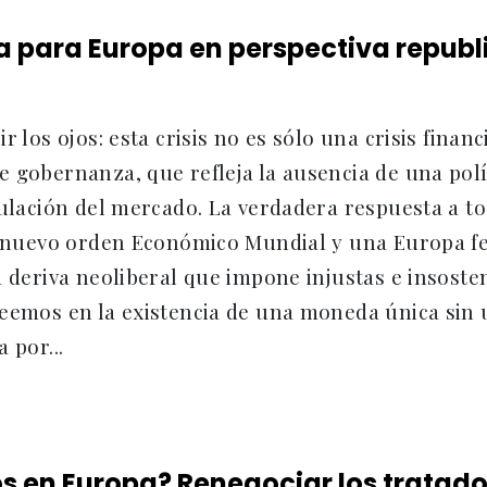
a para Europa en perspectiva repub
r los ojos: esta crisis no es sólo una crisis finan
 gobernanza, que refleja la ausencia de una polí
gulación del mercado. La verdadera respuesta a t
a: nuevo orden Económico Mundial y una Europa f
a deriva neoliberal que impone injustas e insosten
eemos en la existencia de una moneda única sin u
 por...
 en Europa? Renegociar los tratado