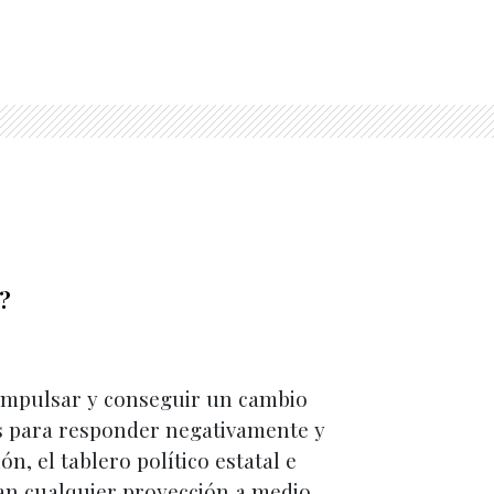
?
 impulsar y conseguir un cambio
s para responder negativamente y
, el tablero político estatal e
tan cualquier proyección a medio