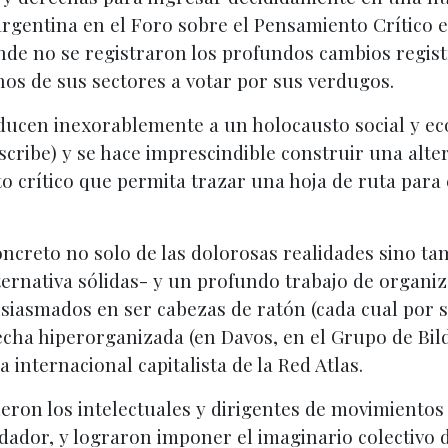
a argentina en el Foro sobre el Pensamiento Crítico
onde no se registraron los profundos cambios registr
os de sus sectores a votar por sus verdugos.
ducen inexorablemente a un holocausto social y ec
cribe) y se hace imprescindible construir una altern
 crítico que permita trazar una hoja de ruta para e
oncreto no solo de las dolorosas realidades sino t
lternativa sólidas- y un profundo trabajo de organ
smados en ser cabezas de ratón (cada cual por su l
echa hiperorganizada (en Davos, en el Grupo de Bilde
 internacional capitalista de la Red Atlas.
fueron los intelectuales y dirigentes de movimientos
ador, y lograron imponer el imaginario colectivo 