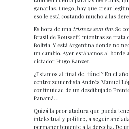
también cuenta para las derechas, que
ganarlas. Luego, hay que crear legiti
eso le está costando mucho a las der
Es hora de una
tristeza sem fim
. Se c
Brasil de Rousseff, mientras se trata
Bolivia. Y está Argentina donde no ne
un cambio. Ayer estábamos al borde a
dictador Hugo Banzer.
¿Estamos al final del túnel? En el añ
centroizquierdista Andrés Manuel Lópe
continuidad de un desdibujado Frente
Panamá…
Quizá la peor atadura que pueda tene
intelectual y político, a seguir ancla
permanentemente a la derecha. De una