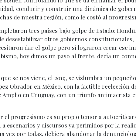
 siguen controlando lo que se da en llamar el poder
midad, conducir y construir una dinámica de goberna
echas de nuestra región, como le costó al progresi
ompletaron tres países bajo golpe de Estado: Hondu
 de desestabilizar otros gobiernos constitucionales,
cesitaron dar el golpe pero sí lograron crear ese im
bismo, hoy dimos un paso al frente, decía un conno
o que se nos viene, el 2019, se vislumbra un pequeño
z Obrador en México, con la factible reelección de
 Amplio en Uruguay, con un triunfo antimacrista en
r el progresismo es su propio temor a autocritica
da a escenarios y discursos ya perimidos por la reali
 vez por todas, debiera abandonar la denunciología