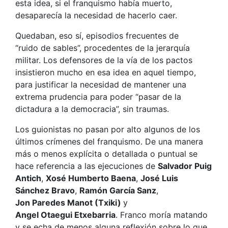
esta idea, si el franquismo había muerto,
desaparecía la necesidad de hacerlo caer.
Quedaban, eso sí, episodios frecuentes de
“ruido de sables”, procedentes de la jerarquía
militar. Los defensores de la vía de los pactos
insistieron mucho en esa idea en aquel tiempo,
para justificar la necesidad de mantener una
extrema prudencia para poder “pasar de la
dictadura a la democracia”, sin traumas.
Los guionistas no pasan por alto algunos de los
últimos crímenes del franquismo. De una manera
más o menos explícita o detallada o puntual se
hace referencia a las ejecuciones de
Salvador Puig
Antich
,
Xosé
Humberto Baena
,
José Luis
Sánchez Bravo
,
Ramón García Sanz
,
Jon
Paredes
Manot
(
Txiki)
y
Angel
Otaegui
Etxebarria
. Franco moría matando
y se echa de menos alguna reflexión sobre lo que